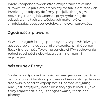
Wiele komponentów elektronicznych zawiera cenne
surowce, takie jak złoto, srebro czy metale ziem rzadkich.
Przekazując odpady do firmy specjalizującej się w
recyklingu, takiej jak Geomar, przyczyniasz się do
odzyskiwania tych wartościowych materiałów,
zmniejszając potrzebę wydobycia nowych surowców.
Zgodność z prawem:
W wielu krajach istnieją przepisy dotyczące właściwego
gospodarowania odpadami elektronicznymi. Geomar
Recykling pomoże Twojemu serwisowi IT w zachowaniu
pełnej zgodności z obowiązującymi normami i
regulacjami.
Wizerunek firmy:
Społeczna odpowiedzialność biznesu jest coraz bardziej
ceniona przez klientów i partnerów. Demonstrując troskę o
środowisko poprzez współpracę z Geomar Recykling,
budujesz pozytywny wizerunek swojego serwisu IT jako
firmy odpowiedzialnej i zaangażowanej w ochronę
planety.