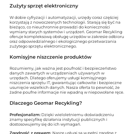
Zużyty sprzęt elektroniczny
W dobie cyfryzacji i automatyzacji, urzędy coraz częściej
korzystają z nowoczesnych technologii. Starają się być na
bieżąco, co nieuchronnie prowadzi do konieczności
wymiany starych systemów i urządzeń. Geomar Recykling
oferuje kompleksową obsługę urzędów w zakresie odbioru
oraz odpowiedzialnego i ekologicznego przetwarzania
zużytego sprzętu elektronicznego.
Komisyjne niszczenie produktów
Rozumiemy, jak ważna jest poufność i bezpieczeństwo
danych zawartych w urządzeniach używanych w
urzędach. Dlatego oferujemy usługi komisyjnego
niszczenia sprzętu IT, gwarantując całkowite i bezpieczne
usunięcie wszelkich danych. Nasza oferta to pewność, że
żadne poufne informacje nie wpadną w niepowołane ręce.
Dlaczego Geomar Recykling?
Profesjonalizm:
Dzięki wieloletniemu doświadczeniu
znamy specyfikę działania instytucji publicznych i
dostosowujemy się do ich wymagań.
Zgodność z prawem
: Nasze usługi są w pełni zgodne z