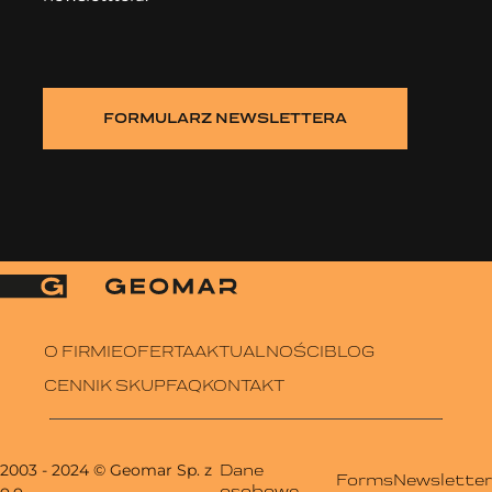
FORMULARZ NEWSLETTERA
O FIRMIE
OFERTA
AKTUALNOŚCI
BLOG
CENNIK SKUP
FAQ
KONTAKT
2003 - 2024
© Geomar Sp. z
Dane
Forms
Newsletter
o.o
osobowe