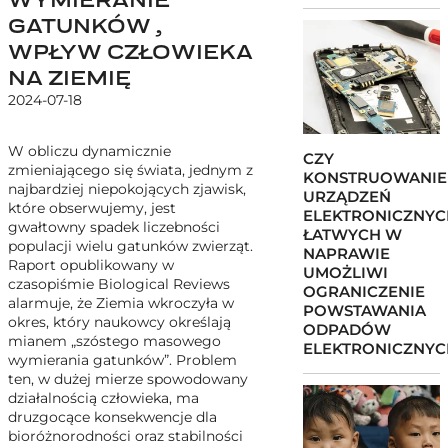
GATUNKÓW ,
WPŁYW CZŁOWIEKA
NA ZIEMIĘ
2024-07-18
W obliczu dynamicznie
CZY
zmieniającego się świata, jednym z
KONSTRUOWANIE
najbardziej niepokojących zjawisk,
URZĄDZEŃ
które obserwujemy, jest
ELEKTRONICZNYC
gwałtowny spadek liczebności
ŁATWYCH W
populacji wielu gatunków zwierząt.
NAPRAWIE
Raport opublikowany w
UMOŻLIWI
czasopiśmie Biological Reviews
OGRANICZENIE
alarmuje, że Ziemia wkroczyła w
POWSTAWANIA
okres, który naukowcy określają
ODPADÓW
mianem „szóstego masowego
ELEKTRONICZNYC
wymierania gatunków”. Problem
ten, w dużej mierze spowodowany
działalnością człowieka, ma
druzgocące konsekwencje dla
bioróżnorodności oraz stabilności