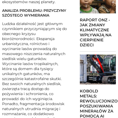
ekosystemów naszej planety.
ANALIZA PROBLEMU: PRZYCZYNY
SZÓSTEGO WYMIERANIA
RAPORT ONZ -
Ludzka działalność jest głównym
JAK ZMIANY
czynnikiem przyczyniającym się do
KLIMATYCZNE
obecnego kryzysu
WPŁYWAJĄ NA
bioróżnorodności. Ekspansja
CIERPIENIE
urbanistyczna, rolnictwo i
DZIECI
wycinanie lasów prowadzą do
masowego niszczenia naturalnych
siedlisk wielu gatunków.
Wycinanie lasów tropikalnych,
które są domem dla tysięcy
unikalnych gatunków, ma
szczególnie katastrofalne skutki.
Bez swoich naturalnych siedlisk,
zwierzęta tracą dostęp do
KOBOLD
pożywienia i schronienia, co
METALS:
prowadzi do ich wyginięcia.
REWOLUCJONIZO
Ponadto, fragmentacja środowisk
POSZUKIWANIA
naturalnych utrudnia migrację i
MINERAŁÓW ZA
rozmnażanie, co dodatkowo
POMOCĄ AI