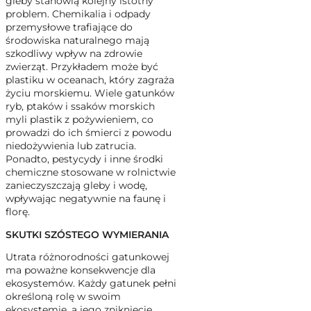
gleby stanowią kolejny istotny
problem. Chemikalia i odpady
przemysłowe trafiające do
środowiska naturalnego mają
szkodliwy wpływ na zdrowie
zwierząt. Przykładem może być
plastiku w oceanach, który zagraża
życiu morskiemu. Wiele gatunków
ryb, ptaków i ssaków morskich
myli plastik z pożywieniem, co
prowadzi do ich śmierci z powodu
niedożywienia lub zatrucia.
Ponadto, pestycydy i inne środki
chemiczne stosowane w rolnictwie
zanieczyszczają gleby i wodę,
wpływając negatywnie na faunę i
florę.
SKUTKI SZÓSTEGO WYMIERANIA
Utrata różnorodności gatunkowej
ma poważne konsekwencje dla
ekosystemów. Każdy gatunek pełni
określoną rolę w swoim
ekosystemie, a jego zniknięcie